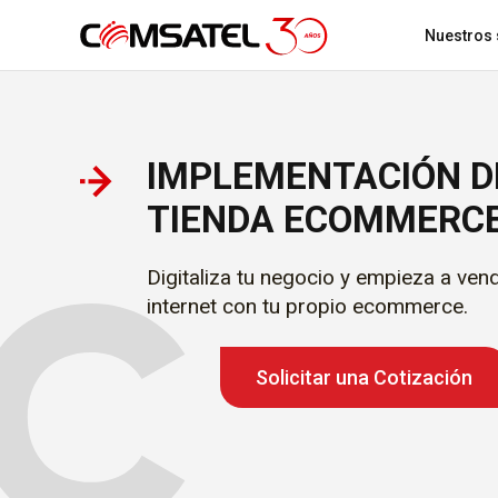
Nuestros 
IMPLEMENTACIÓN D
Localización GPS y recuperación de
Acerca de comsatel
Rastreo 
vehículos
TIENDA ECOMMERC
Digitaliza tu negocio y empieza a ven
internet con tu propio ecommerce.
Solicitar una Cotización