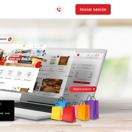
CLocator
Iniciar sesión
TrackMobile
Software de gestión de
distribución y última milla
Bolsa de empleo
r