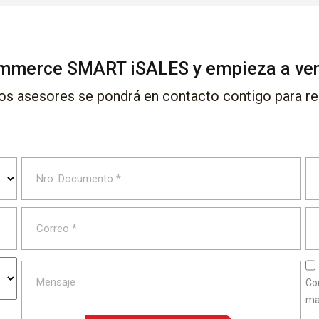
mmerce SMART iSALES y empieza a vend
ros asesores se pondrá en contacto contigo para res
Co
ma