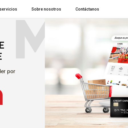
servicios
Sobre nosotros
Contáctanos
E
GPS, control y gestión de flotas
Blog comsatel
Preguntas frecuentes
Video y Monitoreo Vehicula
vehiculares
E
der por